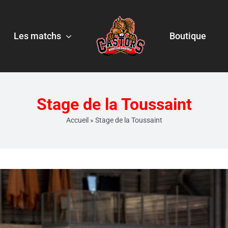
Les matchs
Boutique
Stage de la Toussaint
Accueil
»
Stage de la Toussaint